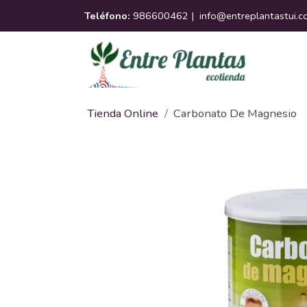
Teléfono:
986600462 |
info@entreplantastui.
Tienda Online
Carbonato De Magnesio