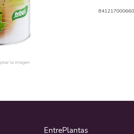
84121700066
pliar la imagen
EntrePlantas