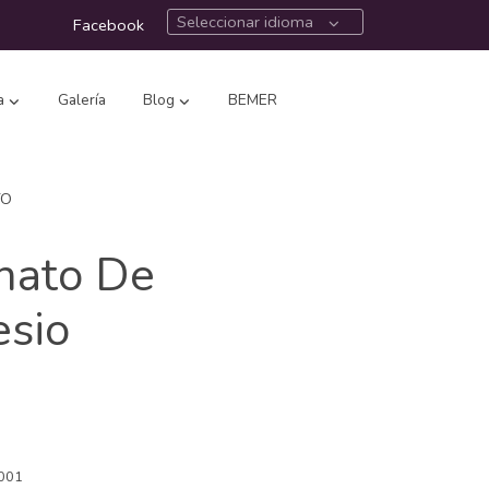
Seleccionar idioma
Facebook
a
Galería
Blog
BEMER
TO
nato De
sio
001