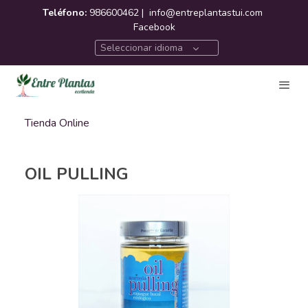
Teléfono:
986600462 |
info@entreplantastui.com
Facebook
Seleccionar idioma
Tienda Online
OIL PULLING