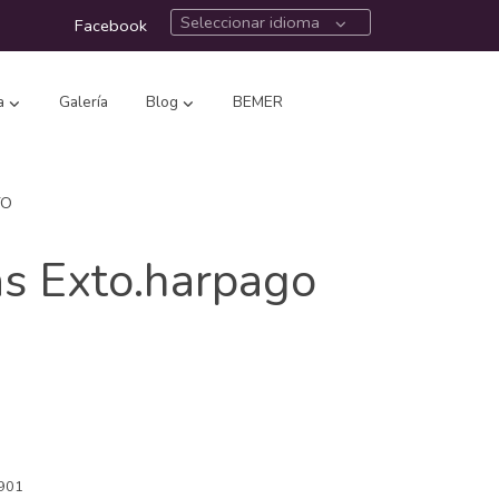
Seleccionar idioma
Facebook
a
Galería
Blog
BEMER
TO
as Exto.harpago
901