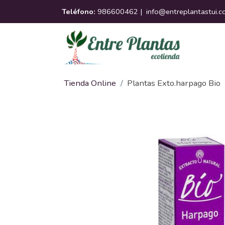
Teléfono:
986600462 |
info@entreplantastui.
Tienda Online
Plantas Exto.harpago Bio