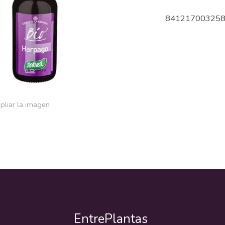
84121700325
pliar la imagen
EntrePlantas