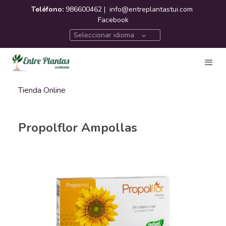
Teléfono:
986600462 |
info@entreplantastui.com
Facebook
Seleccionar idioma
Tienda Online
Propolflor Ampollas