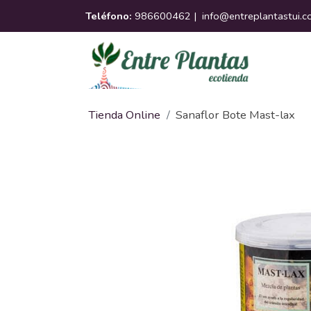
Teléfono:
986600462 |
info@entreplantastui.
Tienda Online
Sanaflor Bote Mast-lax