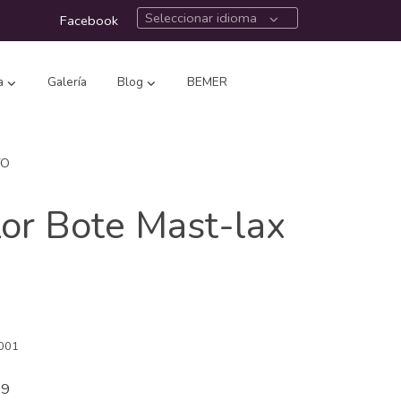
Seleccionar idioma
Facebook
a
Galería
Blog
BEMER
TO
lor Bote Mast-lax
001
99