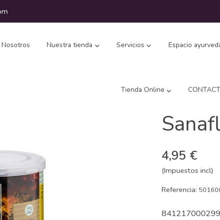
com
Nosotros
Nuestra tienda
Servicios
Espacio ayurved
Tienda Online
CONTAC
Sanaf
4,95 €
(Impuestos incl)
Referencia:
50160
84121700029