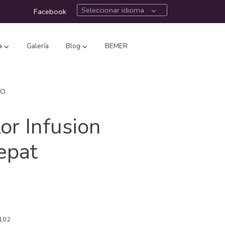
Seleccionar idioma
Facebook
a
Galería
Blog
BEMER
TO
or Infusion
epat
102