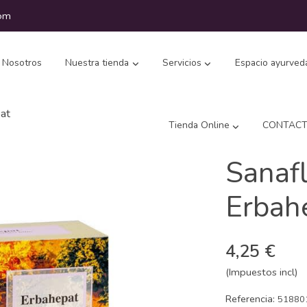
com
Nosotros
Nuestra tienda
Servicios
Espacio ayurved
at
Tienda Online
CONTAC
Sanafl
Erbah
4,25 €
(Impuestos incl)
Referencia:
51880