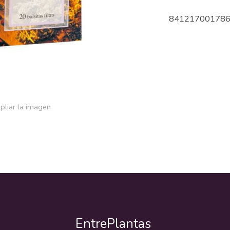
84121700178
pliar la imagen
EntrePlantas