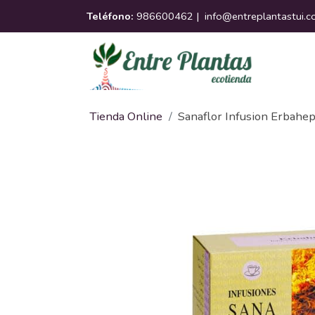
Teléfono:
986600462 |
info@entreplantastui.
Tienda Online
Sanaflor Infusion Erbahep