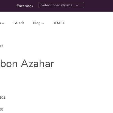
Seleccionar idioma
Facebook
a
Galería
Blog
BEMER
TO
abon Azahar
201
48