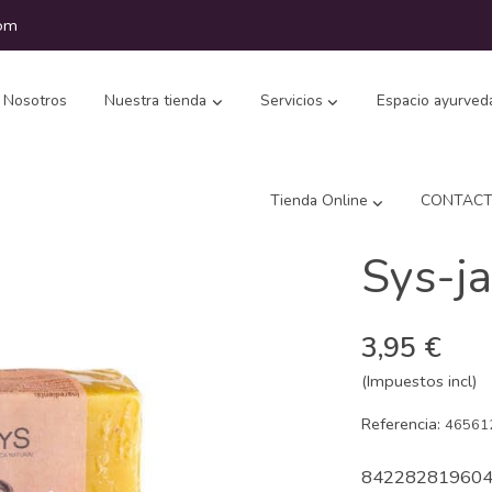
com
Nosotros
Nuestra tienda
Servicios
Espacio ayurved
Tienda Online
CONTAC
Sys-j
3,95 €
(Impuestos incl)
Referencia:
46561
84228281960