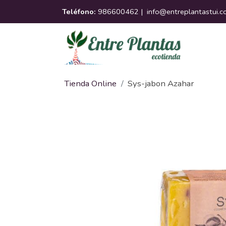
Teléfono:
986600462 |
info@entreplantastui.
Tienda Online
Sys-jabon Azahar